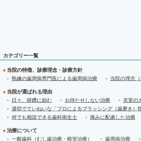
カテゴリー一覧
当院の特徴、診療理念・診療方針
熟練の歯周病専門医による歯周病治療
当院の理念（
当院が選ばれる理由
日々、研鑽に励む
お待たせしない治療
充実の
適切でていねいな「プロによるブラッシング（歯磨き）
何でも相談できる歯科衛生士
痛みに配慮した治療
治療について
一般歯科（むし歯治療・根管治療）
歯周病治療