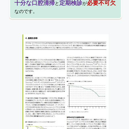
十分な口腔清掃
定期検診
必要不可欠
と
が
なのです。