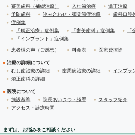
審美歯科（補綴治療）
入れ歯治療
矯正治療
予防歯科
咬み合わせ・顎関節症治療
歯科口腔
症例集
「矯正治療」症例集
「審美歯科」症例集
「
「インプラント」症例集
患者様の声（ご感想）
料金表
医療費控除
治療の詳細について
むし歯治療の詳細
歯周病治療の詳細
インプラ
矯正歯科の詳細
医院について
施設基準
院長あいさつ・経歴
スタッフ紹介
アクセス・診療時間
まずは、お悩みをご相談ください