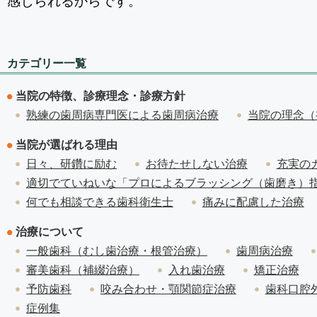
感じられるからです。
カテゴリー一覧
当院の特徴、診療理念・診療方針
熟練の歯周病専門医による歯周病治療
当院の理念（
当院が選ばれる理由
日々、研鑽に励む
お待たせしない治療
充実の
適切でていねいな「プロによるブラッシング（歯磨き）
何でも相談できる歯科衛生士
痛みに配慮した治療
治療について
一般歯科（むし歯治療・根管治療）
歯周病治療
審美歯科（補綴治療）
入れ歯治療
矯正治療
予防歯科
咬み合わせ・顎関節症治療
歯科口腔
症例集