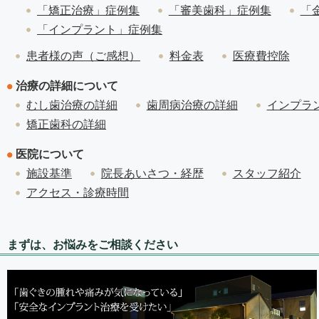
「矯正治療」症例集
「審美歯科」症例集
「
「インプラント」症例集
患者様の声（ご感想）
料金表
医療費控除
治療の詳細について
むし歯治療の詳細
歯周病治療の詳細
インプラ
矯正歯科の詳細
医院について
施設基準
院長あいさつ・経歴
スタッフ紹介
アクセス・診療時間
まずは、お悩みをご相談ください